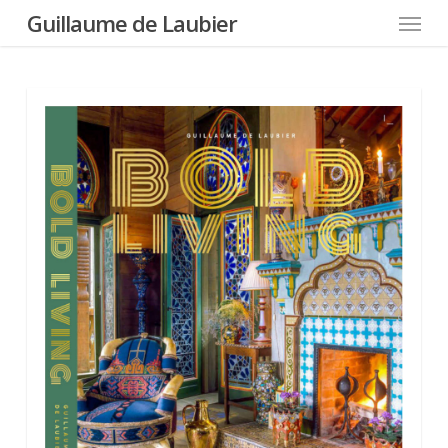
Menu
Skip
Guillaume de Laubier
to
main
content
0