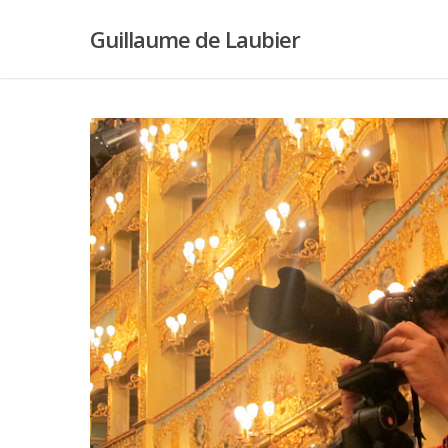
Skip
Guillaume de Laubier
to
main
content