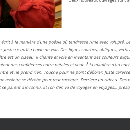
Deux nouveaux ouvrages sont a
es écrit à la manière d’une poésie où tendresse rime avec volupté. L
. Juste ce qu’il a envie de voir. Des lignes courbes, obliques, vertic
re est un oiseau. Il chante et vole en inventant des couleurs exqui
otent des confidences entre pétales et vent. À la manière d’un ench
ontre et ne prend rien. Touche pour ne point déflorer. Juste caresse
ne assiette se dérobe pour tout raconter. Derrière un rideau. Des vo
t se parent d’inconnu. Et l’on s’en va de voyages en voyages… pres